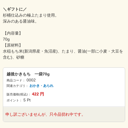
＼ギフトに／
杉桶仕込みの極上たまり使用。
深みのある醤油味。
【内容量】
70g
【原材料】
水稲もち米(新潟県産・魚沼産)、たまり、醤油(一部に小麦・大豆を
含む)、砂糖
越後かきもち 一袋70g
0002
商品コード：
おかき・あられ
関連カテゴリ：
422
円
販売価格(税込)：
5
Pt
ポイント：
申し訳ございませんが、只今品切れ中です。